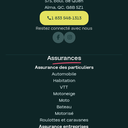
575, boul. de Quen
Alma, QC, G8B 5Z1
1 833 548-1313
call
Restez connecté avec nous
Assurances
Assurance des particuliers
Automobile
Habitation
VTT
Motoneige
Moto
Bateau
Motorisé
Roulottes et caravanes
Assurance entreprises