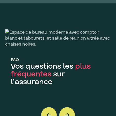
FAQ
Vos questions les
plus
fréquentes
sur
l’assurance
arrow_back
arrow_forward