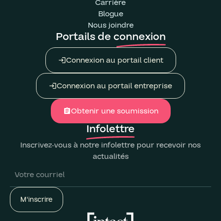
Carrière
Blogue
Nous joindre
Portails de connexion
Connexion au portail client
login
Connexion au portail entreprise
login
Obtenir une soumission
assignment
Infolettre
Inscrivez-vous à notre infolettre pour recevoir nos
actualités