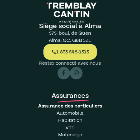
Siège social à Alma
575, boul. de Quen
Alma, QC, G8B 5Z1
1 833 548-1313
call
Restez connecté avec nous
Assurances
Assurance des particuliers
Automobile
Habitation
VTT
Motoneige