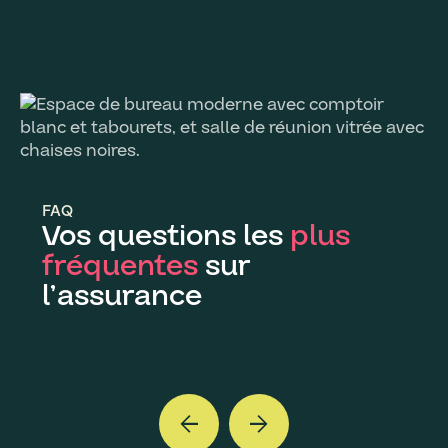
FAQ
Vos questions les
plus
fréquentes
sur
l’assurance
arrow_back
arrow_forward