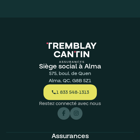
Siège social à Alma
575, boul. de Quen
Alma, QC, G8B 5Z1
1 833 548-1313
call
Restez connecté avec nous
Assurances