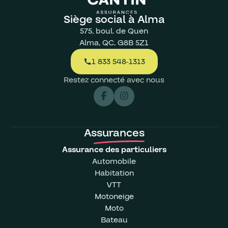
Siège social à Alma
575, boul. de Quen
Alma, QC, G8B 5Z1
1 833 548-1313
call
Restez connecté avec nous
Assurances
Assurance des particuliers
Automobile
Habitation
VTT
Motoneige
Moto
Bateau