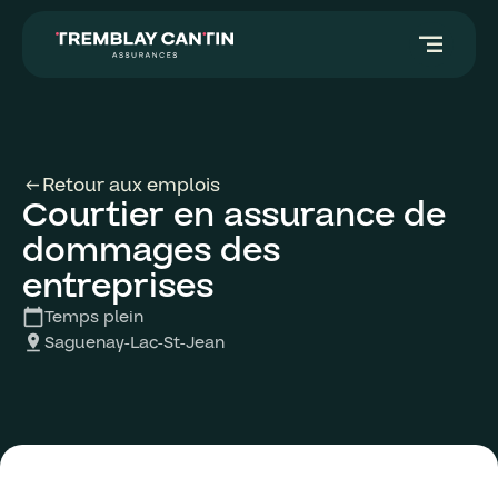
segment
Retour aux emplois
arrow_left_alt
Courtier en assurance de
dommages des
entreprises
Temps plein
calendar_today
Saguenay-Lac-St-Jean
pin_drop